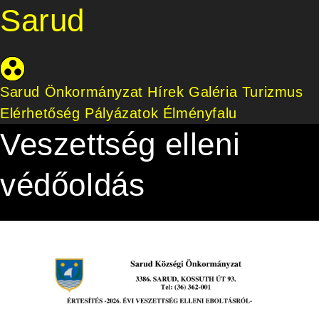
Sarud
Sarud Önkormányzat
Hírek
Galéria
Turizmus
Elérhetőség
Pályázatok
Élményfalu
Veszettség elleni
védőoldás