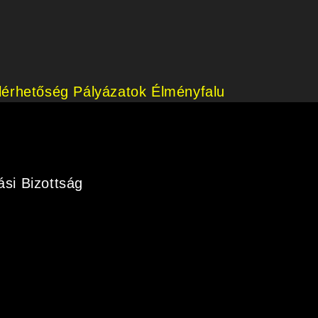
lérhetőség
Pályázatok
Élményfalu
ási Bizottság