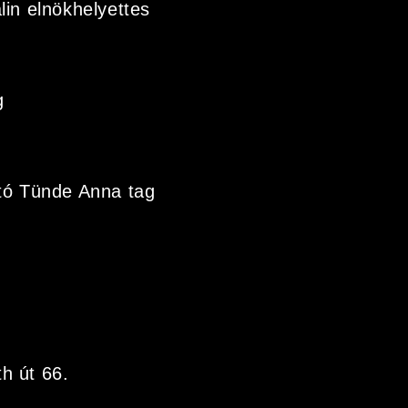
in elnökhelyettes
g
tó Tünde Anna tag
h út 66.