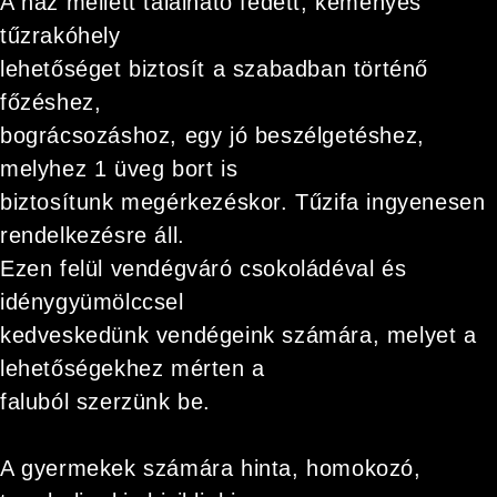
A ház mellett található fedett, kéményes
tűzrakóhely
lehetőséget biztosít a szabadban történő
főzéshez,
bográcsozáshoz, egy jó beszélgetéshez,
melyhez 1 üveg bort is
biztosítunk megérkezéskor. Tűzifa ingyenesen
rendelkezésre áll.
Ezen felül vendégváró csokoládéval és
idénygyümölccsel
kedveskedünk vendégeink számára, melyet a
lehetőségekhez mérten a
faluból szerzünk be.
A gyermekek számára hinta, homokozó,