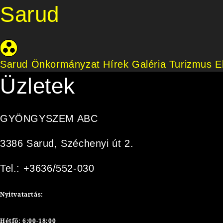
Sarud
Sarud Önkormányzat
Hírek
Galéria
Turizmus
E
Üzletek
GYÖNGYSZEM ABC
3386 Sarud, Széchenyi út 2.
Tel.: +3636/552-030
Nyitvatartás:
Hétfő: 6:00-18:00