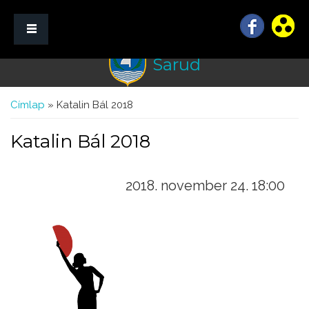
Sarud
☰ Menü
Jelenlegi hely
Címlap
» Katalin Bál 2018
Katalin Bál 2018
2018. november 24. 18:00