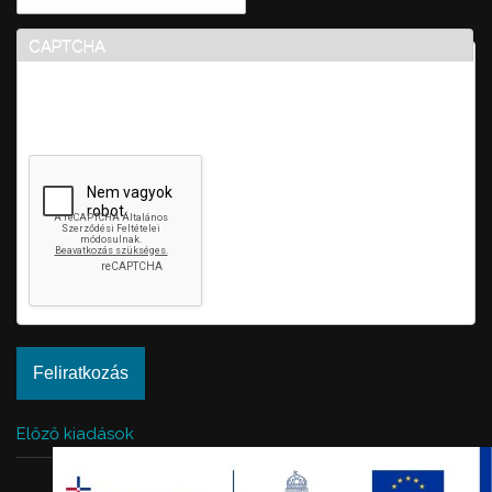
CAPTCHA
Ez a kérdés teszteli, hogy vajon ember-e a látogató,
valamint megelőzi az automatikus kéretlen üzenetek
beküldését.
Előző kiadások
ÁNYK
Adatkezelés