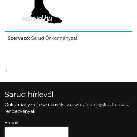
Szervező:
Sarud Önkormányzat
Sarud hírlevél
Önkormányzati események, közszolgálati tájékoztatások,
rendezvények
E-mail
*