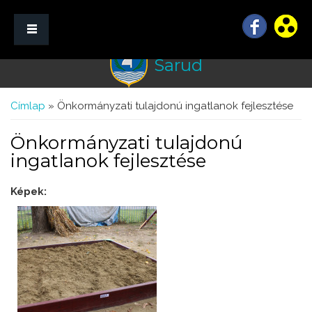
Sarud
☰ Menü
Jelenlegi hely
Címlap
» Önkormányzati tulajdonú ingatlanok fejlesztése
Önkormányzati tulajdonú
ingatlanok fejlesztése
Képek: