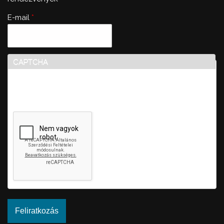
E-mail
*
CAPTCHA
Ez a kérdés teszteli, hogy vajon ember-e a látogató,
valamint megelőzi az automatikus kéretlen üzenetek
beküldését.