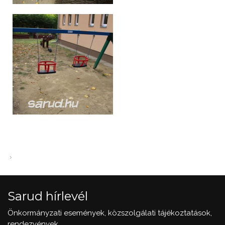
Sarud hírlevél
Önkormányzati események, közszolgálati tájékoztatások,
rendezvények