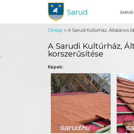
Sarud
SARUD
Jelenlegi hely
Címlap
» A Sarudi Kultúrház, Általános I
A Sarudi Kultúrház, Ál
korszerűsítése
Képek: