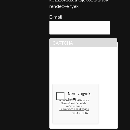
rendezvények
E-mail
*
CAPTCHA
Ez a kérdés teszteli, hogy
vajon ember-e a látogató,
valamint megelőzi az
automatikus kéretlen
üzenetek beküldését.