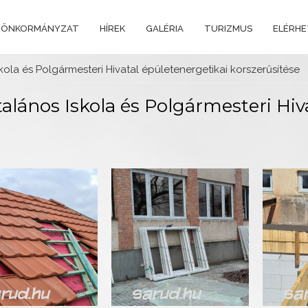
 ÖNKORMÁNYZAT
HÍREK
GALÉRIA
TURIZMUS
ELÉRH
skola és Polgármesteri Hivatal épületenergetikai korszerűsítése
talános Iskola és Polgármesteri Hiv