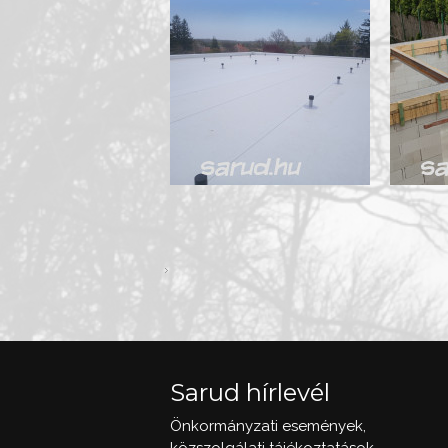
Sarud hírlevél
Önkormányzati események,
közszolgálati tájékoztatások,