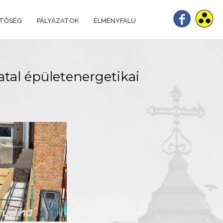
ETŐSÉG
PÁLYÁZATOK
ÉLMÉNYFALU
atal épületenergetikai