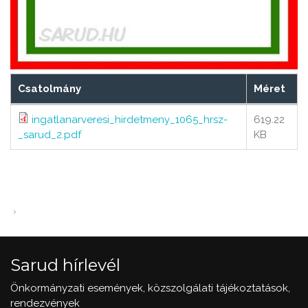
Csatolmány
Méret
ingatlanarveresi_hirdetmeny_1065_hrsz-
619.22
_sarud_2.pdf
KB
Sarud hírlevél
Önkormányzati események, közszolgálati tájékoztatások,
rendezvények