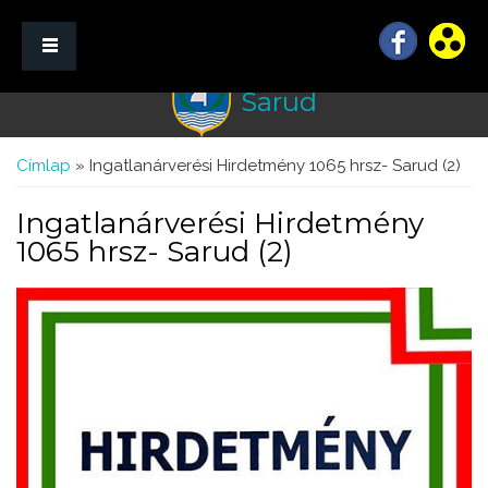
Sarud
☰ Menü
Jelenlegi hely
Címlap
» Ingatlanárverési Hirdetmény 1065 hrsz- Sarud (2)
Ingatlanárverési Hirdetmény
1065 hrsz- Sarud (2)