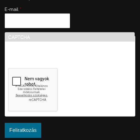
E-mail
*
CAPTCHA
Ez a kérdés teszteli, hogy vajon ember-e a látogató,
valamint megelőzi az automatikus kéretlen üzenetek
beküldését.