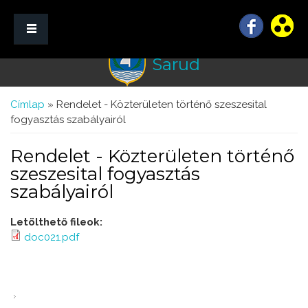
Sarud
☰ Menü
Jelenlegi hely
Címlap
» Rendelet - Közterületen történő szeszesital
fogyasztás szabályairól
Rendelet - Közterületen történő
szeszesital fogyasztás
szabályairól
Letölthető fileok:
doc021.pdf