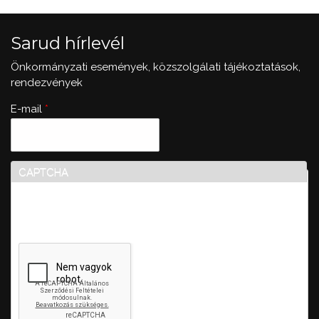
Sarud hírlevél
Önkormányzati események, közszolgálati tájékoztatások,
rendezvények
E-mail
*
CAPTCHA
Ez a kérdés teszteli, hogy vajon ember-e a látogató,
valamint megelőzi az automatikus kéretlen üzenetek
beküldését.