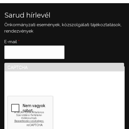
Sarud hírlevél
Önkormányzati események, közszolgálati tájékoztatások,
rendezvények
E-mail
*
CAPTCHA
Ez a kérdés teszteli, hogy vajon ember-e a látogató,
valamint megelőzi az automatikus kéretlen üzenetek
beküldését.