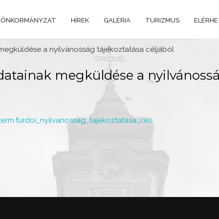
 ÖNKORMÁNYZAT
HÍREK
GALÉRIA
TURIZMUS
ELÉRH
megküldése a nyilvánosság tájékoztatása céljából
atainak megküldése a nyilvánossá
m.furdoi_nyilvanossag_tajekoztatasa_i.xls