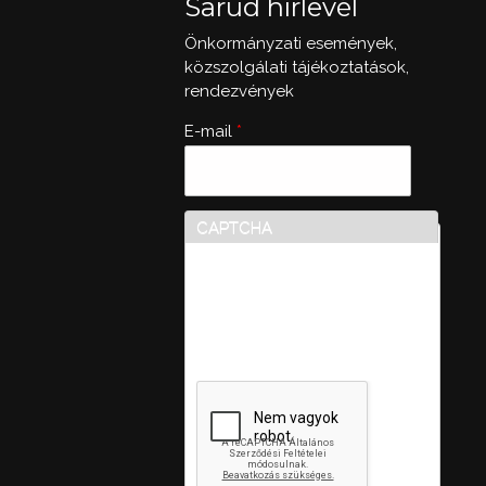
Sarud hírlevél
Önkormányzati események,
közszolgálati tájékoztatások,
rendezvények
E-mail
*
CAPTCHA
Ez a kérdés teszteli, hogy
vajon ember-e a látogató,
valamint megelőzi az
automatikus kéretlen
üzenetek beküldését.