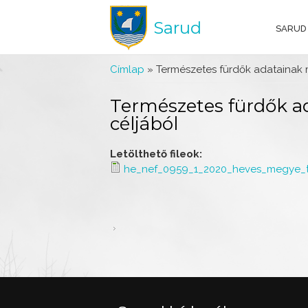
Sarud
SARUD
Jelenlegi hely
Címlap
» Természetes fürdők adatainak 
Természetes fürdők ad
céljából
Letölthető fileok:
he_nef_0959_1_2020_heves_megye_ter